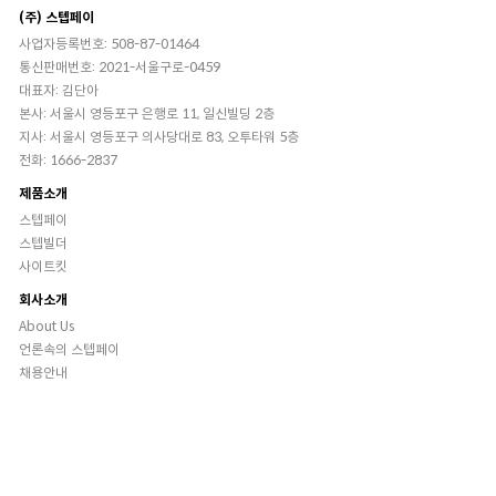
(주) 스텝페이
사업자등록번호: 508-87-01464
통신판매번호: 2021-서울구로-0459
대표자: 김단아
본사: 서울시 영등포구 은행로 11, 일신빌딩 2층
지사: 서울시 영등포구 의사당대로 83, 오투타워 5층
전화: 1666-2837
제품소개
스텝페이
스텝빌더
사이트킷
회사소개
About Us
언론속의 스텝페이
채용안내
고객센터
메일문의:
contact@steppay.kr
고객센터 운영 시간: 월-금 10:00 ~
18:00