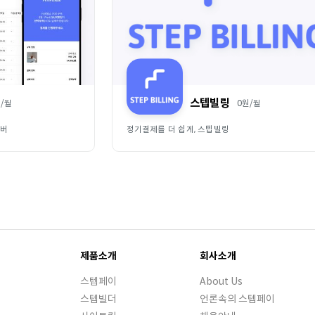
스텝빌링
/
월
0
원/
월
커버
정기결제를 더 쉽게, 스텝빌링
제품소개
회사소개
스텝페이
About Us
스텝빌더
언론속의 스텝페이